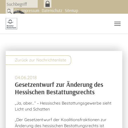
Skip to main navigation
Zum Hauptinhalt springen
Skip to page footer
Kontakt
Impressum
Datenschutz
Sitemap
Nachrichten
Newsletter
Zurück zur Nachrichtenliste
04.06.2018
Gesetzentwurf zur Änderung des
Hessischen Bestattungsrechts
„Ja, aber...“ – Hessisches Bestattungsgewerbe sieht
Licht und Schatten
„Der Gesetzentwurf der Koalitionsfraktionen zur
Änderung des hessischen Bestattungsrechts ist