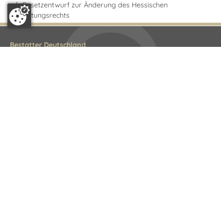
/
Gesetzentwurf zur Änderung des Hessischen
Bestattungsrechts
Bestatter Deutschland
Bundesfachgruppe
Littenstraße 10
10179 Berlin
Tel.: 030 308823-0
E-Mail:
info@bestatterdeutschland.de
Landesverbände
Schreiner Baden