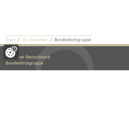
Start
Für Bestatter
Bundesfachgruppe
Bestatter Deutschland
Bundesfachgruppe
Littenstraße 10
10179 Berlin
Tel.: 030 308823-0
E-Mail:
info@bestatterdeutschland.de