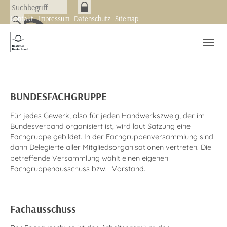
Skip to main navigation
Zum Hauptinhalt springen
Skip to page footer
Kontakt
Impressum
Datenschutz
Sitemap
Organisation
(current)
Bundesfachgruppe
BUNDESFACHGRUPPE
Beratungsadressen
Für jedes Gewerk, also für jeden Handwerkszweig, der im
Branchenmarketing
Bundesverband organisiert ist, wird laut Satzung eine
Fachgruppe gebildet. In der Fachgruppenversammlung sind
Qualitätssiegel
dann Delegierte aller Mitgliedsorganisationen vertreten. Die
Aus- und Weiterbildung
betreffende Versammlung wählt einen eigenen
Fachgruppenausschuss bzw. -Vorstand.
Downloads
Kontaktformular
Kollegensuche
Fachausschuss