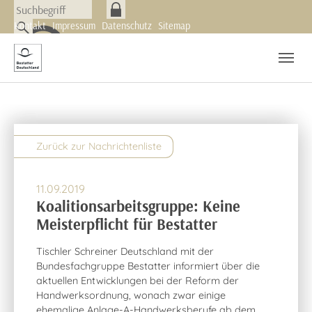
Skip to main navigation
Zum Hauptinhalt springen
Skip to page footer
Kontakt
Impressum
Datenschutz
Sitemap
Nachrichten
Newsletter
Zurück zur Nachrichtenliste
11.09.2019
Koalitionsarbeitsgruppe: Keine
Meisterpflicht für Bestatter
Tischler Schreiner Deutschland mit der
Bundesfachgruppe Bestatter informiert über die
aktuellen Entwicklungen bei der Reform der
Handwerksordnung, wonach zwar einige
ehemalige Anlage-A-Handwerksberufe ab dem