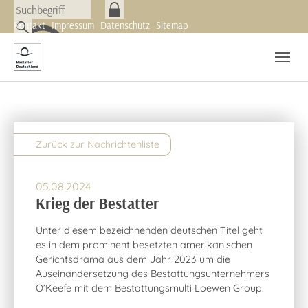
Skip to main navigation
Zum Hauptinhalt springen
Skip to page footer
Kontakt
Impressum
Datenschutz
Sitemap
Nachrichten
Newsletter
Zurück zur Nachrichtenliste
05.08.2024
Krieg der Bestatter
Unter diesem bezeichnenden deutschen Titel geht
es in dem prominent besetzten amerikanischen
Gerichtsdrama aus dem Jahr 2023 um die
Auseinandersetzung des Bestattungsunternehmers
O’Keefe mit dem Bestattungsmulti Loewen Group.