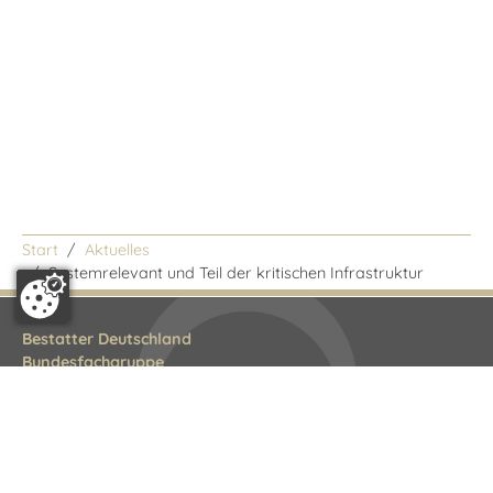
Start
Aktuelles
/
Systemrelevant und Teil der kritischen Infrastruktur
Bestatter Deutschland
Bundesfachgruppe
Littenstraße 10
10179 Berlin
Tel.: 030 308823-0
E-Mail:
info@bestatterdeutschland.de