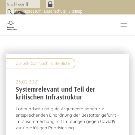
Skip to main navigation
Zum Hauptinhalt springen
Skip to page footer
Kontakt
Impressum
Datenschutz
Sitemap
Nachrichten
Newsletter
Zurück zur Nachrichtenliste
26.02.2021
Systemrelevant und Teil der
kritischen Infrastruktur
Lobbyarbeit und gute Argumente haben zur
entsprechenden Einordnung der Bestatter geführt -
im Zusammenhang mit Impfungen gegen Covid19
zur überfälligen Priorisierung.