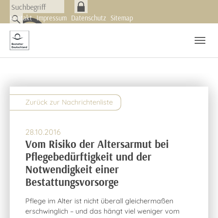
Skip to main navigation
Zum Hauptinhalt springen
Skip to page footer
Kontakt
Impressum
Datenschutz
Sitemap
Nachrichten
Newsletter
Zurück zur Nachrichtenliste
28.10.2016
Vom Risiko der Altersarmut bei
Pflegebedürftigkeit und der
Notwendigkeit einer
Bestattungsvorsorge
Pflege im Alter ist nicht überall gleichermaßen
erschwinglich – und das hängt viel weniger vom